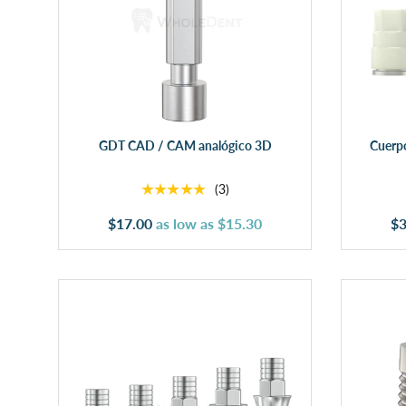
Añadir al carrito
GDT CAD / CAM analógico 3D
Cuerp
★★★★★
(3)
$17.00
as low as
$15.30
$3