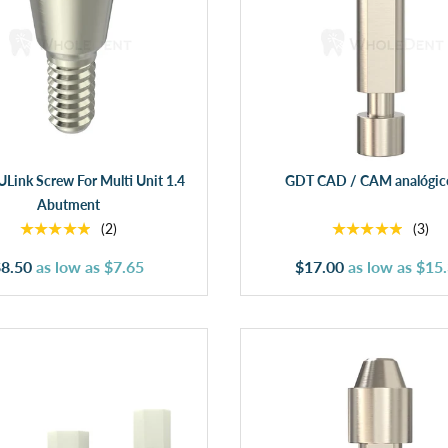
Añadir al carrito
Añadir al carrito
ink Screw For Multi Unit 1.4
GDT CAD / CAM analógic
Abutment
★★★★★
★★★★★
(2)
(3)
8.50
as low as
$7.65
$17.00
as low as
$15