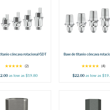
Elegir opciones
Elegir opciones
titanio cóncava rotacional GDT
Base de titanio cóncava rotac
★★★★★
★★★★★
(2)
(4)
2.00
as low as
$19.80
$22.00
as low as
$19