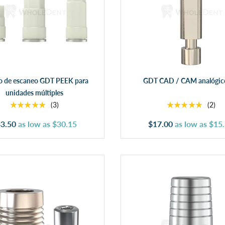
Elegir opciones
Añadir al carrito
o de escaneo GDT PEEK para
GDT CAD / CAM analógic
unidades múltiples
★★★★★
★★★★★
(3)
(2)
3.50
as low as
$30.15
$17.00
as low as
$15