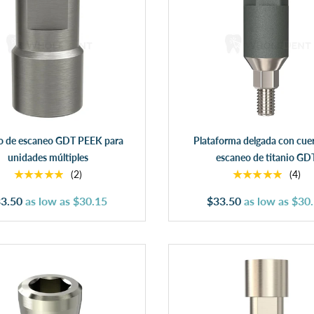
Añadir al carrito
Añadir al carrito
o de escaneo GDT PEEK para
Plataforma delgada con cue
unidades múltiples
escaneo de titanio GD
★★★★★
★★★★★
(2)
(4)
3.50
as low as
$30.15
$33.50
as low as
$30