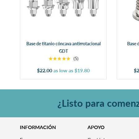
Elegir opciones
Base de titanio cóncava antirrotacional
Base 
GDT
★★★★★
(5)
$22.00
as low as
$19.80
$2
¿Listo para comen
INFORMACIÓN
APOYO