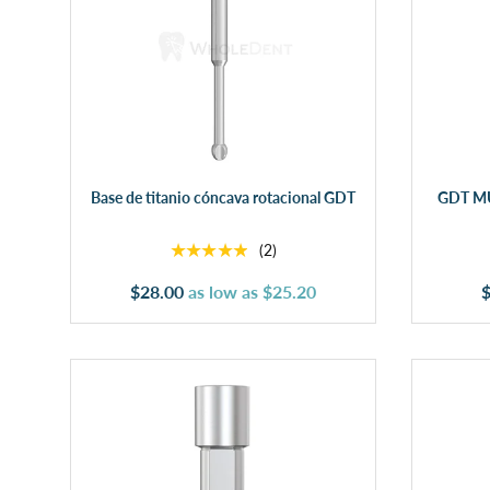
Añadir al carrito
Base de titanio cóncava rotacional GDT
GDT MUL
★★★★★
(2)
$28.00
as low as
$25.20
$