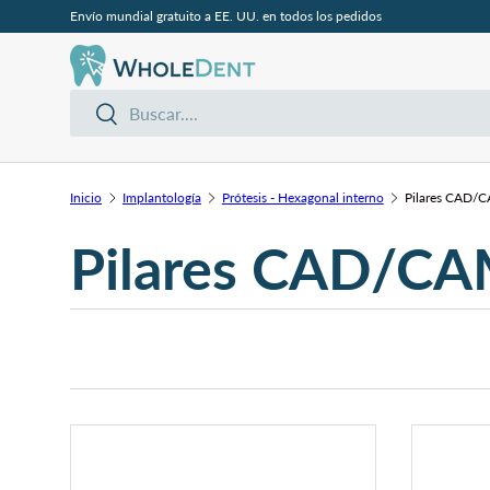
Envío mundial gratuito a EE. UU. en todos los pedidos
Ir al contenido
Buscar
Buscar
Inicio
Implantología
Prótesis - Hexagonal interno
Pilares CAD/C
Pilares CAD/CAM