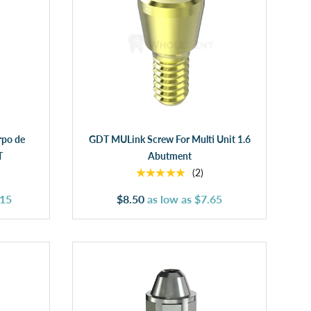
Añadir al carrito
rpo de
GDT MULink Screw For Multi Unit 1.6
T
Abutment
★★★★★
(2)
.15
$8.50
as low as
$7.65