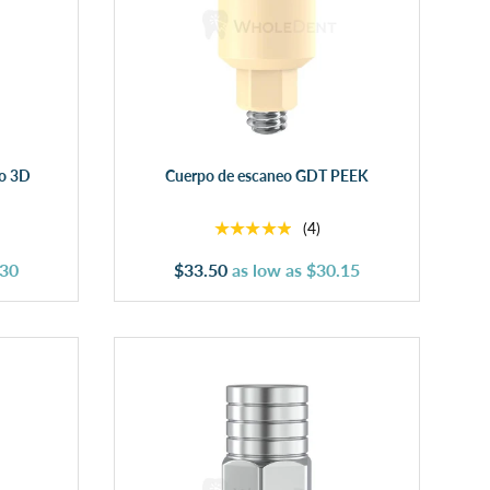
Añadir al carrito
o 3D
Cuerpo de escaneo GDT PEEK
★★★★★
(4)
.30
$33.50
as low as
$30.15