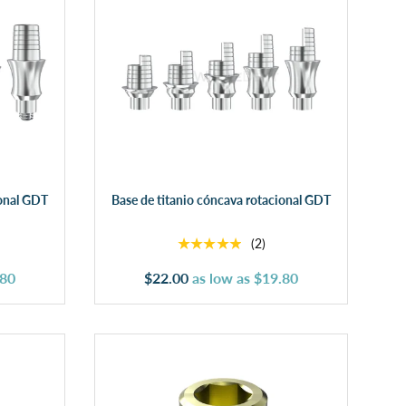
Elegir opciones
ional GDT
Base de titanio cóncava rotacional GDT
★★★★★
(2)
.80
$22.00
as low as
$19.80