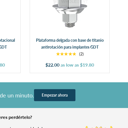
Añadir al carrito
otacional
Plataforma delgada con base de titanio
 GDT
antirotación para implantes GDT
★★★★★
(2)
.80
$22.00
as low as
$19.80
 de un minuto.
Empezar ahora
res perdértelo?