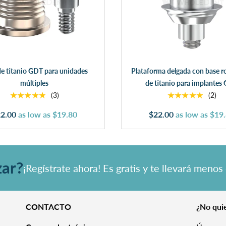
Añadir al carrito
Añadir al carrito
de titanio GDT para unidades
Plataforma delgada con base r
múltiples
de titanio para implantes
★★★★★
★★★★★
(3)
(2)
2.00
as low as
$19.80
$22.00
as low as
$19
zar?
¡Regístrate ahora! Es gratis y te llevará menos
CONTACTO
¿No quie